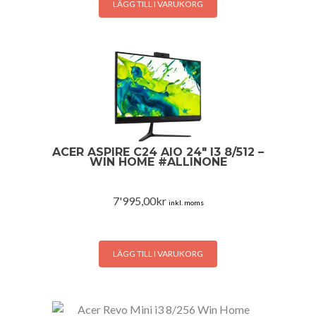
LÄGG TILL I VARUKORG
ACER ASPIRE C24 AIO 24″ I3 8/512 –
WIN HOME #ALLINONE
7'995,00
kr
inkl. moms
LÄGG TILL I VARUKORG