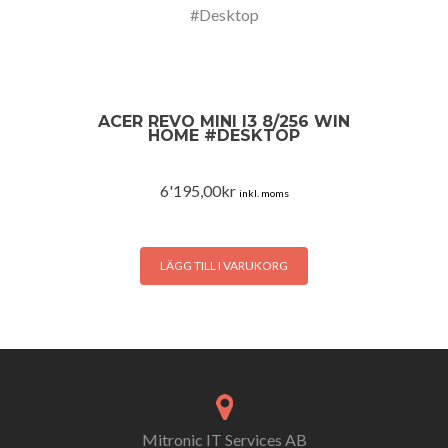
ACER REVO MINI I3 8/256 WIN
HOME #DESKTOP
6'195,00
kr
inkl. moms
LÄGG TILL I VARUKORG
Mitronic IT Services AB