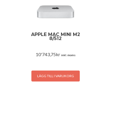
APPLE MAC MINI M2
8/512
10'743,75
kr
inkl. moms
LÄGG TILL I VARUKORG