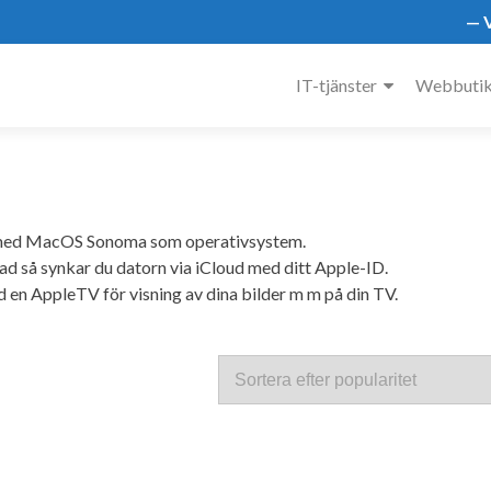
— V
IT-tjänster
Webbuti
 med MacOS Sonoma som operativsystem.
ad så synkar du datorn via iCloud med ditt Apple-ID.
d en AppleTV för visning av dina bilder m m på din TV.