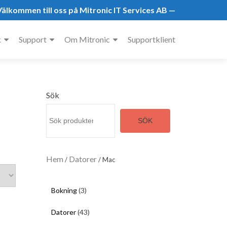
älkommen till oss på Mitronic IT Services AB —
k
Support
Om Mitronic
Supportklient
Sök
SÖK
Hem
Datorer
/
/ Mac
3
Bokning
3
p
4
Datorer
43
r
3