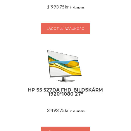
1'993,75
kr
inkl. moms
LÄGG TILL I VARUKORG
HP S5 527DA FHD-BILDSKÄRM
1920*1080 27″
3'493,75
kr
inkl. moms