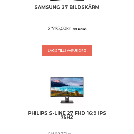
SAMSUNG 27 BILDSKÄRM
2'995,00
kr
inkl. moms
LÄGG TILL I VARUKORG
PHILIPS S-LINE 27 FHD 16:9 IPS
75HZ
2'493,75
kr