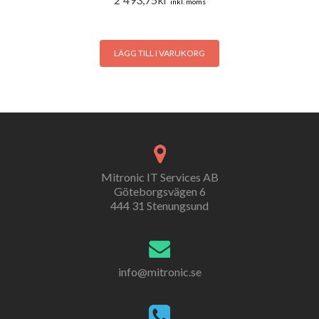
inkl. moms
LÄGG TILL I VARUKORG
Mitronic IT Services AB
Göteborgsvägen 6
444 31 Stenungsund
info@mitronic.se