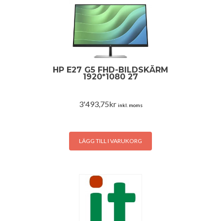
HP E27 G5 FHD-BILDSKÄRM
1920*1080 27
3'493,75
kr
inkl. moms
LÄGG TILL I VARUKORG