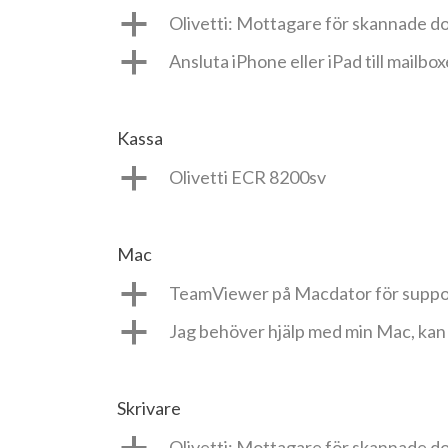
a
Olivetti: Mottagare för skannade 
a
Ansluta iPhone eller iPad till mailbo
Kassa
a
Olivetti ECR 8200sv
Mac
a
TeamViewer på Macdator för suppo
a
Jag behöver hjälp med min Mac, kan 
Skrivare
Olivetti: Mottagare för skannade 