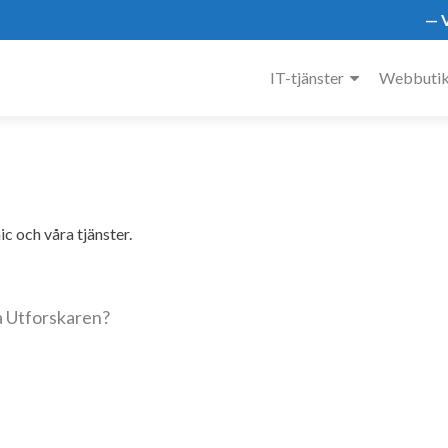
— V
IT-tjänster
Webbuti
c och våra tjänster.
ia Utforskaren?