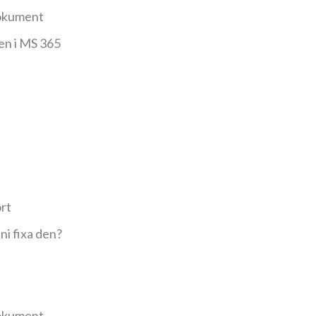
dokument
xen i MS 365
rt
ni fixa den?
dokument