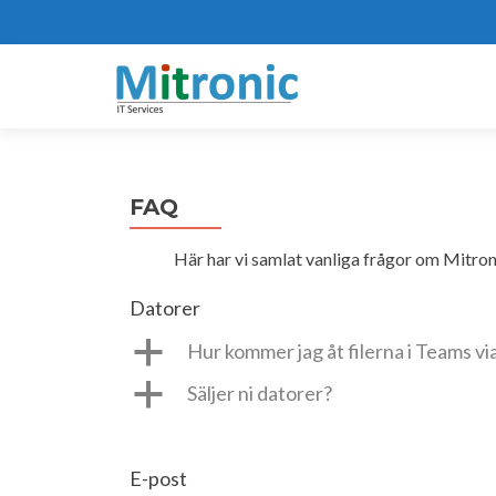
FAQ
Här har vi samlat vanliga frågor om Mitroni
Datorer
a
Hur kommer jag åt filerna i Teams v
a
Säljer ni datorer?
E-post