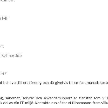
ti MF
rt
x i Office365
det?
 ni behöver till ert företag och då givetvis till en fast månadskos
ng, säkerhet, servrar och användarsupport är tjänster som vi 
ik del av din IT-miljö. Kontakta oss så tar vi tillsammans fram vilk