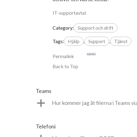
IT-supportavtal
Category:
Support och drift
Tags:
Hjälp
,
Support
,
Tjänst
Permalink
Back to Top
Teams
a
Hur kommer jag åt filerna i Teams v
Telefoni