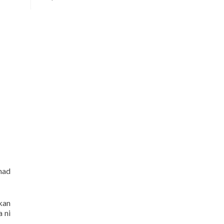
tnad
kan
a ni