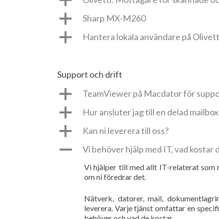
a
a
Sharp MX-M260
a
Hantera lokala användare på Olivet
Support och drift
a
TeamViewer på Macdator för suppo
a
Hur ansluter jag till en delad mailbo
a
Kan ni leverera till oss?
A
Vi behöver hjälp med IT, vad kostar 
Vi hjälper till med allt IT-relaterat som
om ni föredrar det.
Nätverk, datorer, mail, dokumentlagri
leverera. Varje tjänst omfattar en specif
behöver och vad de kostar.