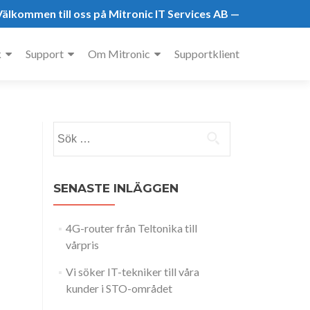
älkommen till oss på Mitronic IT Services AB —
k
Support
Om Mitronic
Supportklient
Sök
efter:
SENASTE INLÄGGEN
4G-router från Teltonika till
vårpris
Vi söker IT-tekniker till våra
kunder i STO-området