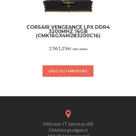
CORSAIR VENGEANCE LPX DDR4
3200MHZ 16GB
(CMK16GX4M2B3200C16)
1'061,25
kr
inkl. moms
LÄGG TILL I VARUKORG
Mitronic IT Services AB
Göteborgsvägen 6
444 31 Stenungsund