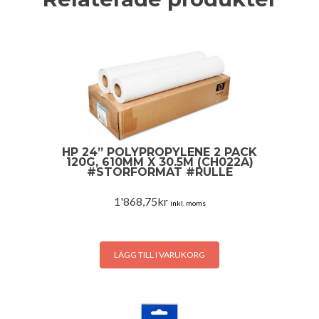
HP 24” POLYPROPYLENE 2 PACK
120G, 610MM X 30.5M (CH022A)
#STORFORMAT #RULLE
1'868,75
kr
inkl. moms
LÄGG TILL I VARUKORG