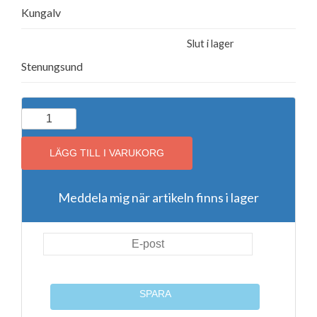
Kungalv
Slut i lager
Stenungsund
Brother
TZe
tape
LÄGG TILL I VARUKORG
24mmx8m
black/green
Meddela mig när artikeln finns i lager
(TZe-
751)
mängd
SPARA