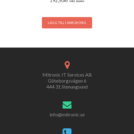
192,50
kr
inkl. moms
LÄGG TILL I VARUKORG
Mitronic IT Services AB
Göteborgsvägen 6
444 31 Stenungsund
info@mitronic.se