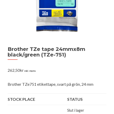
Brother TZe tape 24mmx8m
black/green (TZe-751)
262,50
kr
inkl. moms
Brother TZe751 etikettape, svart på grön, 24 mm
STOCK PLACE
STATUS
Slut i lager