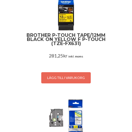
BROTHER P-TOUCH TAPE/12MM
BLACK ON YELLOW F P-TOUCH
(TZE-FX631)
281,25
kr
inkl. moms
LÄGG TILL I VARUKORG