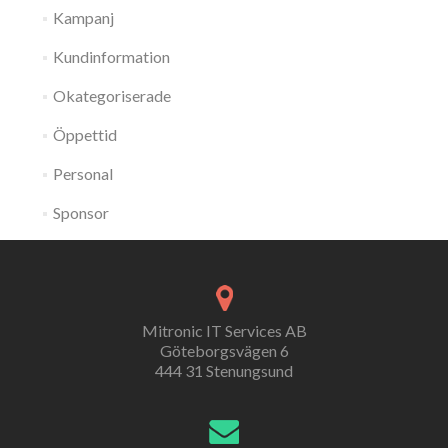
Kampanj
Kundinformation
Okategoriserade
Öppettid
Personal
Sponsor
Mitronic IT Services AB
Göteborgsvägen 6
444 31 Stenungsund