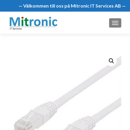
— Välkommen till oss på Mitronic IT Services AB —
MENU