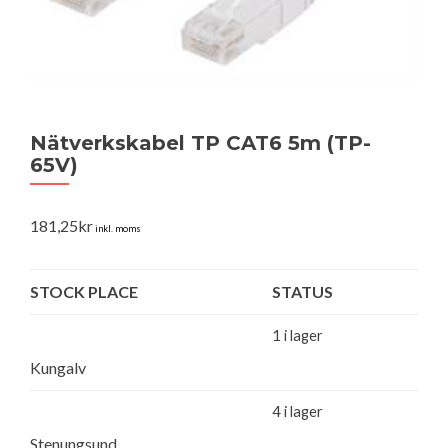
Nätverkskabel TP CAT6 5m (TP-
65V)
181,25
kr
inkl. moms
STOCK PLACE
STATUS
1 i lager
Kungalv
4 i lager
Stenungsund