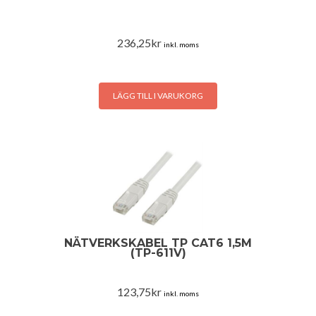
236,25
kr
inkl. moms
LÄGG TILL I VARUKORG
NÄTVERKSKABEL TP CAT6 1,5M
(TP-611V)
123,75
kr
inkl. moms