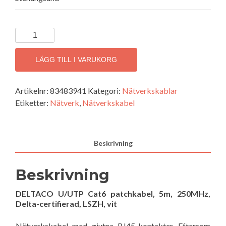
Nätverkskabel
TP
CAT6
LÄGG TILL I VARUKORG
5m
(TP-
Artikelnr:
83483941
Kategori:
Nätverkskablar
65V)
Etiketter:
Nätverk
,
Nätverkskabel
mängd
Beskrivning
Beskrivning
DELTACO U/UTP Cat6 patchkabel, 5m, 250MHz,
Delta-certifierad, LSZH, vit
Nätverkskabel med gjutna RJ45-kontakter. Eftersom