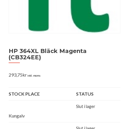
HP 364XL Bläck Magenta
(CB324EE)
293,75
kr
inkl. moms
STOCK PLACE
STATUS
Slut i lager
Kungalv
Slut i lager