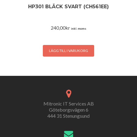
HP301 BLÄCK SVART (CH561EE)
240,00
kr
inkl. moms
LÄGG TILL I VARUKORG
Mitronic IT Services AB
Göteborgsvägen 6
444 31 Stenungsund