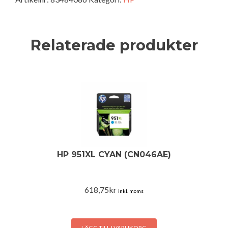
Relaterade produkter
HP 951XL CYAN (CN046AE)
618,75
kr
inkl. moms
LÄGG TILL I VARUKORG