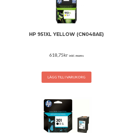
HP 951XL YELLOW (CN048AE)
618,75
kr
inkl. moms
LÄGG TILL I VARUKORG