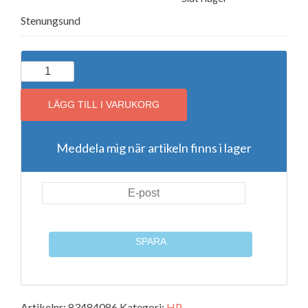
Stenungsund
HP
364XL
Bläck
LÄGG TILL I VARUKORG
Magenta
(CB324EE)
Meddela mig när artikeln finns i lager
mängd
SPARA
Artikelnr:
83484086
Kategori:
HP