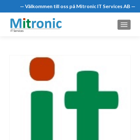
— Välkommen till oss på Mitronic IT Services AB —
MENU