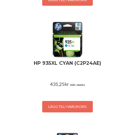
HP 935XL CYAN (C2P24AE)
431,25
kr
inkl. moms
LÄGG TILL I VARUKORG