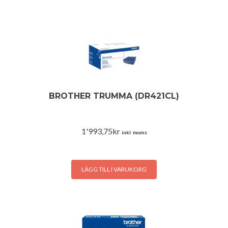
BROTHER TRUMMA (DR421CL)
1'993,75
kr
inkl. moms
LÄGG TILL I VARUKORG