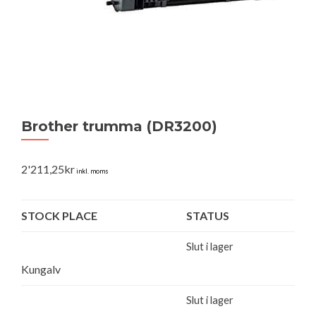
Brother trumma (DR3200)
2'211,25
kr
inkl. moms
STOCK PLACE
STATUS
Slut i lager
Kungalv
Slut i lager