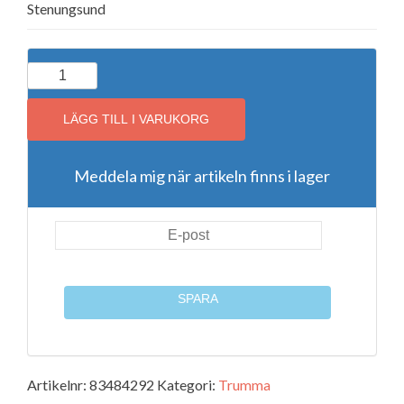
Stenungsund
Brother
trumma
(DR3200)
LÄGG TILL I VARUKORG
mängd
Meddela mig när artikeln finns i lager
SPARA
Artikelnr:
83484292
Kategori:
Trumma