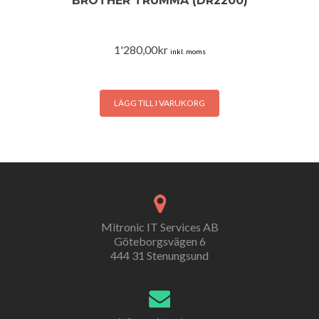
BROTHER TRUMMA (DR2200)
1'280,00
kr
inkl. moms
LÄGG TILL I VARUKORG
Mitronic IT Services AB
Göteborgsvägen 6
444 31 Stenungsund