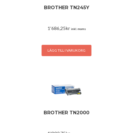
BROTHER TN245Y
1'686,25
kr
inkl. moms
LÄGG TILL I VARUKORG
BROTHER TN2000