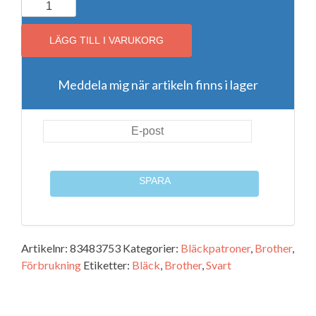
Brother
LC1100BK
mängd
LÄGG TILL I VARUKORG
Meddela mig när artikeln finns i lager
SPARA
Artikelnr:
83483753
Kategorier:
Bläckpatroner
,
Brother
,
Förbrukning
Etiketter:
Bläck
,
Brother
,
Svart