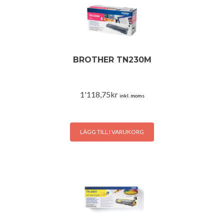
BROTHER TN230M
1'118,75
kr
inkl. moms
LÄGG TILL I VARUKORG