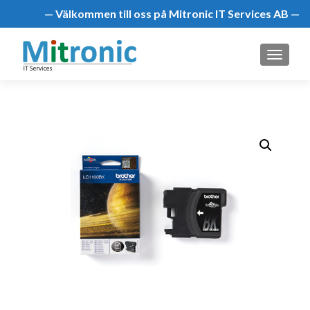
— Välkommen till oss på Mitronic IT Services AB —
MENU