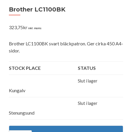
Brother LC1100BK
323,75
kr
inkl. moms
Brother LC1100BK svart bläckpatron. Ger cirka 450 A4-
sidor.
STOCK PLACE
STATUS
Slut i lager
Kungalv
Slut i lager
Stenungsund