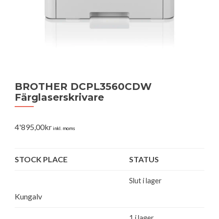
BROTHER DCPL3560CDW
Färglaserskrivare
4'895,00
kr
inkl. moms
STOCK PLACE
STATUS
Slut i lager
Kungalv
1 i lager