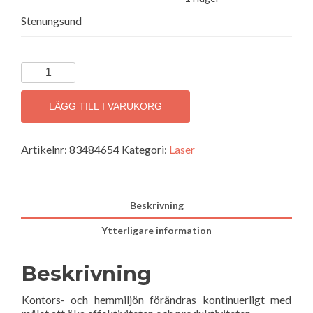
Stenungsund
BROTHER
DCPL3560CDW
Färglaserskrivare
LÄGG TILL I VARUKORG
mängd
Artikelnr:
83484654
Kategori:
Laser
Beskrivning
Ytterligare information
Beskrivning
Kontors- och hemmiljön förändras kontinuerligt med