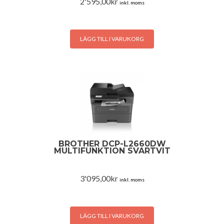
2'595,00
kr
inkl. moms
LÄGG TILL I VARUKORG
BROTHER DCP-L2660DW
MULTIFUNKTION SVARTVIT
3'095,00
kr
inkl. moms
LÄGG TILL I VARUKORG