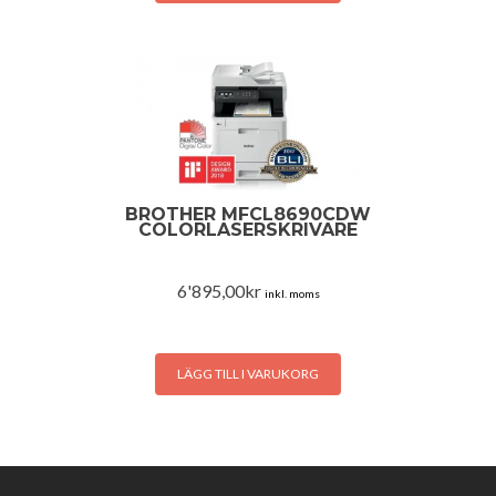
BROTHER MFCL8690CDW
COLORLASERSKRIVARE
6'895,00
kr
inkl. moms
LÄGG TILL I VARUKORG