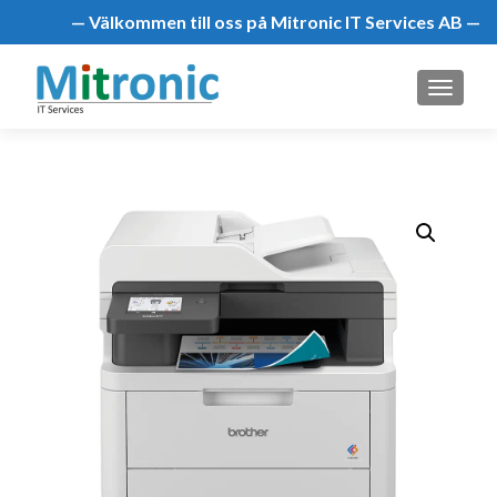
— Välkommen till oss på Mitronic IT Services AB —
MENU