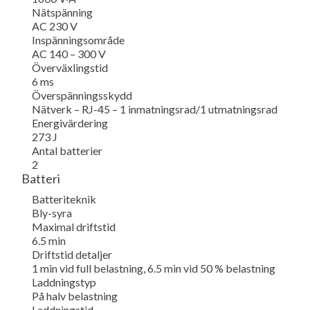
Nätspänning
AC 230 V
Inspänningsområde
AC 140 – 300 V
Överväxlingstid
6 ms
Överspänningsskydd
Nätverk – RJ-45 – 1 inmatningsrad/1 utmatningsrad
Energivärdering
273 J
Antal batterier
2
Batteri
Batteriteknik
Bly-syra
Maximal driftstid
6.5 min
Driftstid detaljer
1 min vid full belastning, 6.5 min vid 50 % belastning
Laddningstyp
På halv belastning
Laddningstid