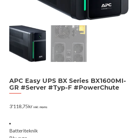
APC Easy UPS BX Series BX1600MI-
GR #Server #Typ-F #PowerChute
3'118,75
kr
inkl. moms
Batteriteknik
Bly-syra