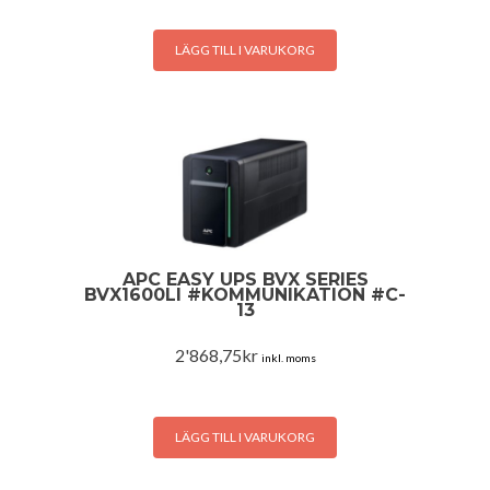
LÄGG TILL I VARUKORG
APC EASY UPS BVX SERIES
BVX1600LI #KOMMUNIKATION #C-
13
2'868,75
kr
inkl. moms
LÄGG TILL I VARUKORG