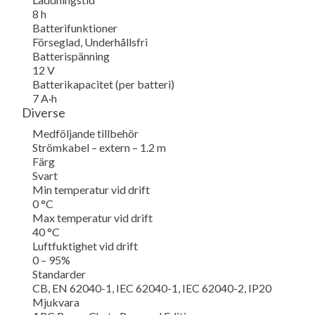
8 h
Batterifunktioner
Förseglad, Underhållsfri
Batterispänning
12 V
Batterikapacitet (per batteri)
7 A·h
Diverse
Medföljande tillbehör
Strömkabel – extern – 1.2 m
Färg
Svart
Min temperatur vid drift
0 °C
Max temperatur vid drift
40 °C
Luftfuktighet vid drift
0 – 95%
Standarder
CB, EN 62040-1, IEC 62040-1, IEC 62040-2, IP20
Mjukvara