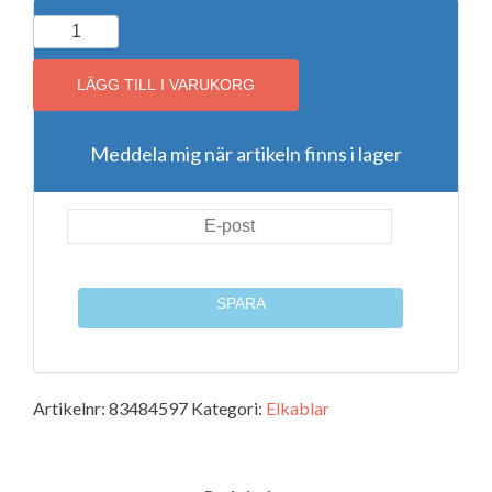
APC
Easy
UPS
LÄGG TILL I VARUKORG
BX
Series
Meddela mig när artikeln finns i lager
BX1600MI-
GR
#Server
#Typ-
F
#PowerChute
SPARA
mängd
Artikelnr:
83484597
Kategori:
Elkablar