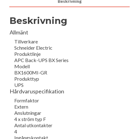
Beskrivning
Beskrivning
Allmänt
Tillverkare
Schneider Electric
Produktlinje
APC Back-UPS BX Series
Modell
BX1600MI-GR
Produkttyp
UPS
Hårdvaruspecifikation
Formfaktor
Extern
Anslutningar
4 x ström typ F
Antal utkontakter
4
Ingångskontakt