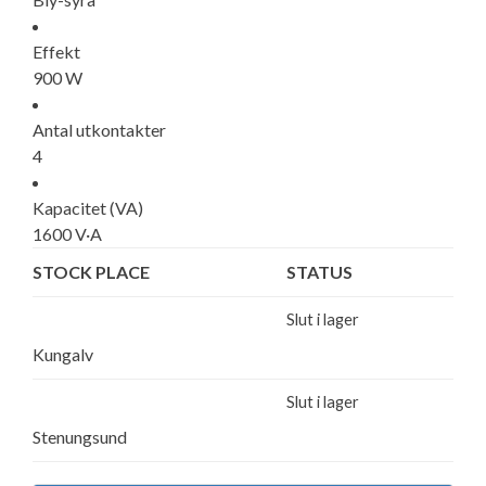
Effekt
900 W
Antal utkontakter
4
Kapacitet (VA)
1600 V·A
STOCK PLACE
STATUS
Slut i lager
Kungalv
Slut i lager
Stenungsund