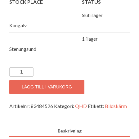
STOCK PLACE
STATUS
Slut i lager
Kungalv
1 i lager
Stenungsund
HP
E27Q
G5
LÄGG TILL I VARUKORG
QHD-
bildskärm
Artikelnr:
83484526
Kategori:
QHD
Etikett:
Bildskärm
2560*1440
27
mängd
Beskrivning