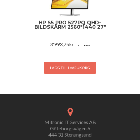
HP S5 PRO 527PQ QHD-
BILDSKÄRM 2560*1440 27″
3'993,75
kr
inkl. moms
LÄGG TILL I VARUKORG
Mitronic IT Services AB
Göteborgsvägen 6
444 31 Stenungsund