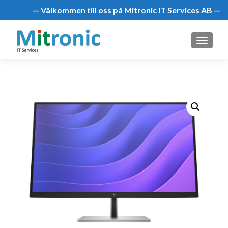
— Välkommen till oss på Mitronic IT Services AB —
MENU