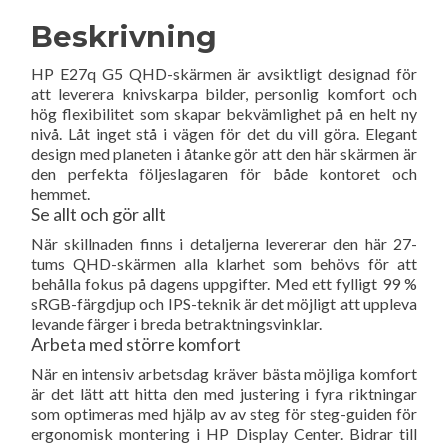
Beskrivning
HP E27q G5 QHD-skärmen är avsiktligt designad för
att leverera knivskarpa bilder, personlig komfort och
hög flexibilitet som skapar bekvämlighet på en helt ny
nivå. Låt inget stå i vägen för det du vill göra. Elegant
design med planeten i åtanke gör att den här skärmen är
den perfekta följeslagaren för både kontoret och
hemmet.
Se allt och gör allt
När skillnaden finns i detaljerna levererar den här 27-
tums QHD-skärmen alla klarhet som behövs för att
behålla fokus på dagens uppgifter. Med ett fylligt 99 %
sRGB-färgdjup och IPS-teknik är det möjligt att uppleva
levande färger i breda betraktningsvinklar.
Arbeta med större komfort
När en intensiv arbetsdag kräver bästa möjliga komfort
är det lätt att hitta den med justering i fyra riktningar
som optimeras med hjälp av av steg för steg-guiden för
ergonomisk montering i HP Display Center. Bidrar till