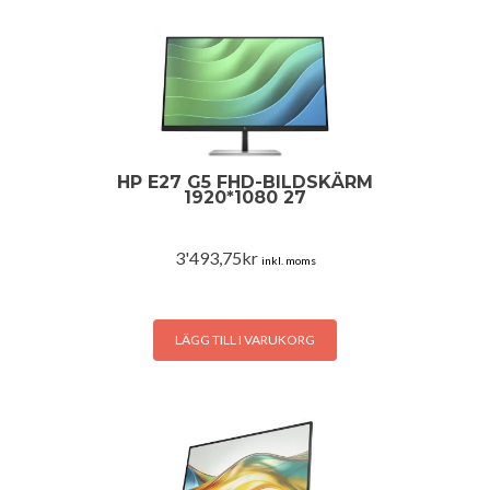
HP E27 G5 FHD-BILDSKÄRM
1920*1080 27
3'493,75
kr
inkl. moms
LÄGG TILL I VARUKORG