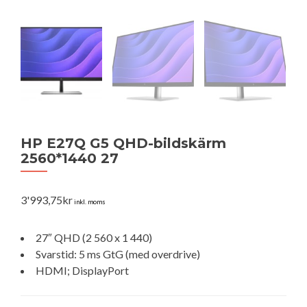
HP E27Q G5 QHD-bildskärm
2560*1440 27
3'993,75
kr
inkl. moms
27″ QHD (2 560 x 1 440)
Svarstid: 5 ms GtG (med overdrive)
HDMI; DisplayPort