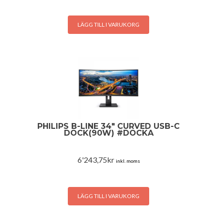
LÄGG TILL I VARUKORG
PHILIPS B-LINE 34″ CURVED USB-C
DOCK(90W) #DOCKA
6'243,75
kr
inkl. moms
LÄGG TILL I VARUKORG