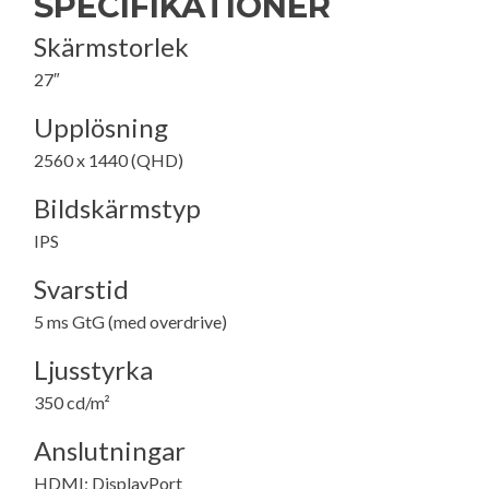
SPECIFIKATIONER
Skärmstorlek
27″
Upplösning
2560 x 1440 (QHD)
Bildskärmstyp
IPS
Svarstid
5 ms GtG (med overdrive)
Ljusstyrka
350 cd/m²
Anslutningar
HDMI; DisplayPort