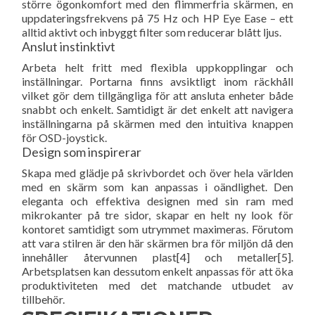
större ögonkomfort med den flimmerfria skärmen, en
uppdateringsfrekvens på 75 Hz och HP Eye Ease – ett
alltid aktivt och inbyggt filter som reducerar blått ljus.
Anslut instinktivt
Arbeta helt fritt med flexibla uppkopplingar och
inställningar. Portarna finns avsiktligt inom räckhåll
vilket gör dem tillgängliga för att ansluta enheter både
snabbt och enkelt. Samtidigt är det enkelt att navigera
inställningarna på skärmen med den intuitiva knappen
för OSD-joystick.
Design som inspirerar
Skapa med glädje på skrivbordet och över hela världen
med en skärm som kan anpassas i oändlighet. Den
eleganta och effektiva designen med sin ram med
mikrokanter på tre sidor, skapar en helt ny look för
kontoret samtidigt som utrymmet maximeras. Förutom
att vara stilren är den här skärmen bra för miljön då den
innehåller återvunnen plast[4] och metaller[5].
Arbetsplatsen kan dessutom enkelt anpassas för att öka
produktiviteten med det matchande utbudet av
tillbehör.